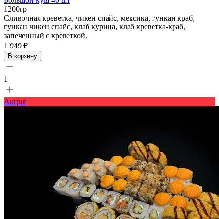
Большой куш 40 шт
1200гр
Сливочная креветка, чикен спайс, мексика, гункан краб,
гункан чикен спайс, клаб курица, клаб креветка-краб,
запеченный с креветкой.
1 949 ₽
В корзину
1
Акция